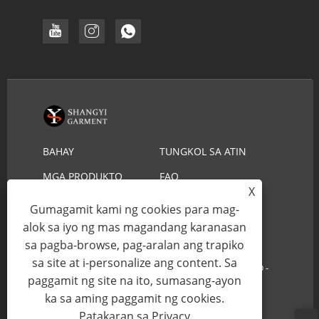
BAHAY
TUNGKOL SA ATIN
MGA PRODUKTO
FAQ
X
I-DOWNLOAD
MAGPADALA NG
Gumagamit kami ng cookies para mag-
INQUIRY
MAKIPAG-UGNAYAN SA
alok sa iyo ng mas magandang karanasan
sa pagba-browse, pag-aralan ang trapiko
AMIN
sa site at i-personalize ang content. Sa
Copyright © 2022 YIWU SHANGYI GARMENT CO.,LTD -
paggamit ng site na ito, sumasang-ayon
Lifeguard Straw Hat, Cowboy Straw Hat - All Rights
ka sa aming paggamit ng cookies.
Reserved.
Patakaran sa Privacy