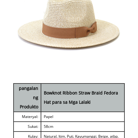
pangalan
Bowknot Ribbon Straw Braid Fedora
ng
Hat para sa Mga Lalaki
Produkto
Materyal:
Papel
Sukat:
58cm
Kulay:
Natural, Itim, Puti, Kayumanggi, Beige, atbp.