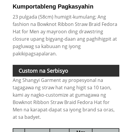
Kumportableng Pagkasyahin
23 pulgada (58cm) humigit-kumulang; Ang
fashion na Bowknot Ribbon Straw Braid Fedora
Hat for Men ay mayroon ding drawstring
closure upang bigyang-daan ang paghihigpit at
pagluwag sa kabuuan ng iyong
pakikipagsapalaran.
Custom na Serbisyo
Ang Shangyi Garment ay propesyonal na
tagagawa ng straw hat nang higit sa 10 taon,
kami ay nagko-customize at gumagawa ng
Bowknot Ribbon Straw Braid Fedora Hat for
Men na karapat-dapat sa iyong brand sa oras,
at sa badyet.