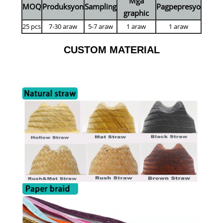
Mga
MOQ
Produksyon
Sampling
Pagpepresyo
graphic
25 pcs
7-30 araw
5-7 araw
1 araw
1 araw
CUSTOM MATERIAL