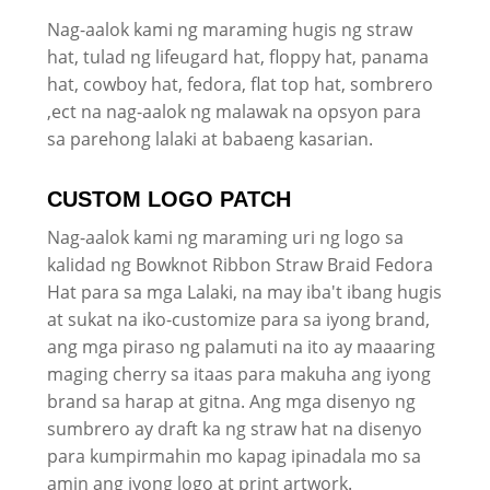
Nag-aalok kami ng maraming hugis ng straw
hat, tulad ng lifeugard hat, floppy hat, panama
hat, cowboy hat, fedora, flat top hat, sombrero
,ect na nag-aalok ng malawak na opsyon para
sa parehong lalaki at babaeng kasarian.
CUSTOM LOGO PATCH
Nag-aalok kami ng maraming uri ng logo sa
kalidad ng Bowknot Ribbon Straw Braid Fedora
Hat para sa mga Lalaki, na may iba't ibang hugis
at sukat na iko-customize para sa iyong brand,
ang mga piraso ng palamuti na ito ay maaaring
maging cherry sa itaas para makuha ang iyong
brand sa harap at gitna. Ang mga disenyo ng
sumbrero ay draft ka ng straw hat na disenyo
para kumpirmahin mo kapag ipinadala mo sa
amin ang iyong logo at print artwork.