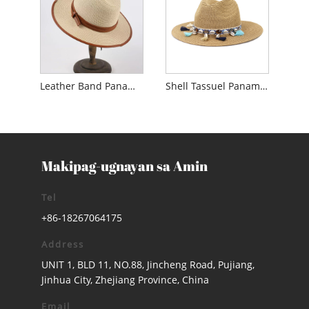
Leather Band Panama Straw Hat para sa Mga Lalaki
Shell Tassuel Panama Sun Straw Hat
Makipag-ugnayan sa Amin
Tel
+86-18267064175
Address
UNIT 1, BLD 11, NO.88, Jincheng Road, Pujiang,
Jinhua City, Zhejiang Province, China
Email