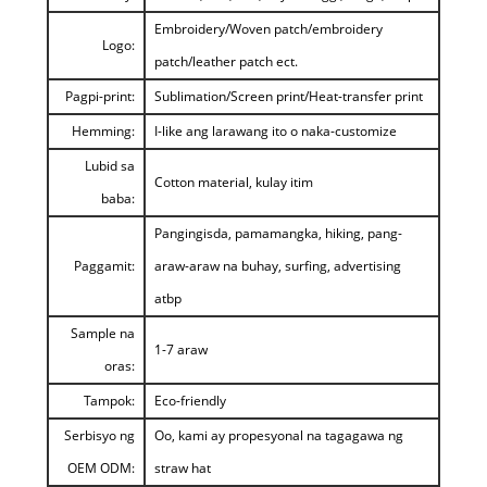
Embroidery/Woven patch/embroidery
Logo:
patch/leather patch ect.
Pagpi-print:
Sublimation/Screen print/Heat-transfer print
Hemming:
I-like ang larawang ito o naka-customize
Lubid sa
Cotton material, kulay itim
baba:
Pangingisda, pamamangka, hiking, pang-
Paggamit:
araw-araw na buhay, surfing, advertising
atbp
Sample na
1-7 araw
oras:
Tampok:
Eco-friendly
Serbisyo ng
Oo, kami ay propesyonal na tagagawa ng
OEM ODM:
straw hat