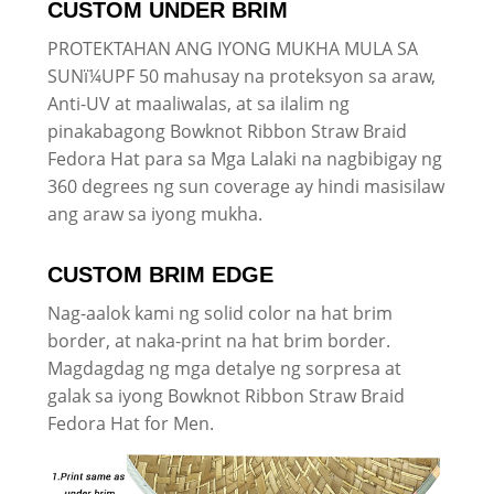
CUSTOM UNDER BRIM
PROTEKTAHAN ANG IYONG MUKHA MULA SA
SUNï¼UPF 50 mahusay na proteksyon sa araw,
Anti-UV at maaliwalas, at sa ilalim ng
pinakabagong Bowknot Ribbon Straw Braid
Fedora Hat para sa Mga Lalaki na nagbibigay ng
360 degrees ng sun coverage ay hindi masisilaw
ang araw sa iyong mukha.
CUSTOM BRIM EDGE
Nag-aalok kami ng solid color na hat brim
border, at naka-print na hat brim border.
Magdagdag ng mga detalye ng sorpresa at
galak sa iyong Bowknot Ribbon Straw Braid
Fedora Hat for Men.