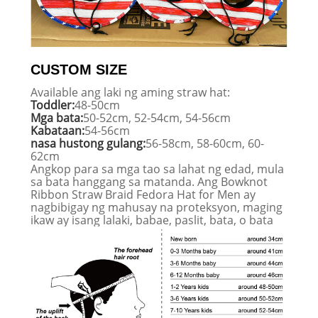
CUSTOM SIZE
Available ang laki ng aming straw hat:
Toddler:
48-50cm
Mga bata:
50-52cm, 52-54cm, 54-56cm
Kabataan:
54-56cm
nasa hustong gulang:
56-58cm, 58-60cm, 60-
62cm
Angkop para sa mga tao sa lahat ng edad, mula
sa bata hanggang sa matanda. Ang Bowknot
Ribbon Straw Braid Fedora Hat for Men ay
nagbibigay ng mahusay na proteksyon, maging
ikaw ay isang lalaki, babae, paslit, bata, o bata