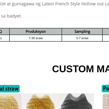
ze at gumagawa ng Latest French Style Hollow out L
t sa badyet.
Q
Produksyon
Sampling
cs
7-30 araw
5-7 araw
CUSTOM MA