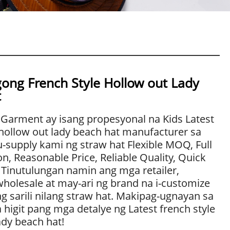
ong French Style Hollow out Lady
t
Garment ay isang propesyonal na Kids Latest
 hollow out lady beach hat manufacturer sa
-supply kami ng straw hat Flexible MOQ, Full
n, Reasonable Price, Reliable Quality, Quick
Tinutulungan namin ang mga retailer,
 wholesale at may-ari ng brand na i-customize
 sarili nilang straw hat. Makipag-ugnayan sa
 higit pang mga detalye ng Latest french style
ady beach hat!