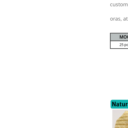
customi
oras, a
MO
25 p