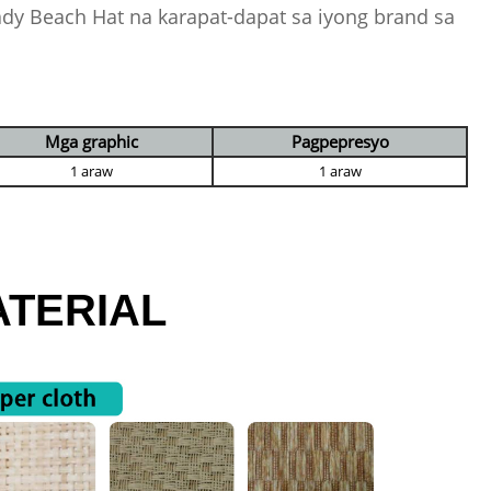
ady Beach Hat na karapat-dapat sa iyong brand sa
Mga graphic
Pagpepresyo
1 araw
1 araw
TERIAL