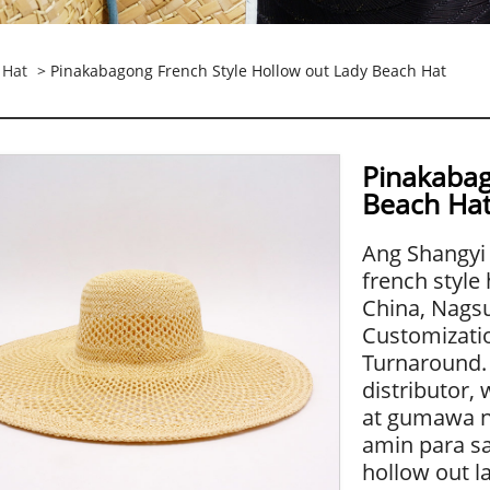
 Hat
> Pinakabagong French Style Hollow out Lady Beach Hat
Pinakabag
Beach Ha
Ang Shangyi 
french style
China, Nagsu
Customizatio
Turnaround. 
distributor,
at gumawa ng
amin para sa
hollow out l