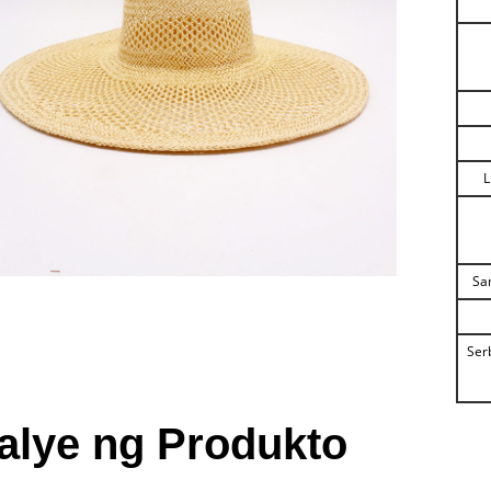
L
Sa
Ser
alye ng Produkto