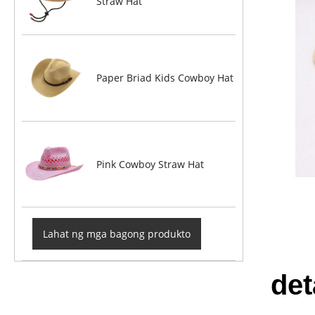
Straw Hat
Paper Briad Kids Cowboy Hat
Pink Cowboy Straw Hat
Lahat ng mga bagong produkto
det