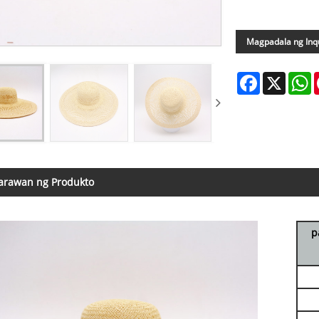
Magpadala ng Inq
Facebook
X
W
larawan ng Produkto
p