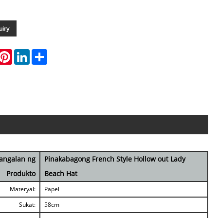
uiry
hatsApp
Pinterest
LinkedIn
Share
angalan ng
Pinakabagong French Style Hollow out Lady
Produkto
Beach Hat
Materyal:
Papel
Sukat:
58cm