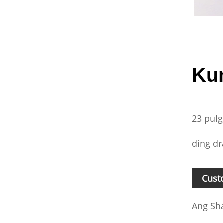
Ku
23 pulg
ding dr
Cust
Ang Sha