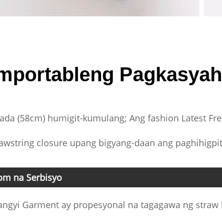
mportableng Pagkasyah
ada (58cm) humigit-kumulang; Ang fashion Latest Fr
awstring closure upang bigyang-daan ang paghihigpi
om na Serbisyo
ngyi Garment ay propesyonal na tagagawa ng straw ha